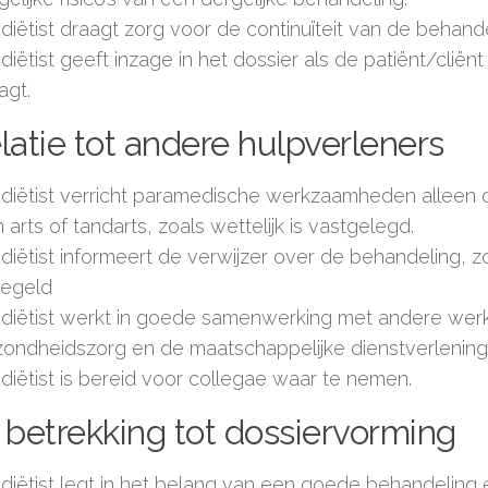
diëtist draagt zorg voor de continuïteit van de behande
diëtist geeft inzage in het dossier als de patiënt/clië
agt.
elatie tot andere hulpverleners
diëtist verricht paramedische werkzaamheden alleen o
 arts of tandarts, zoals wettelijk is vastgelegd.
diëtist informeert de verwijzer over de behandeling, zoa
regeld
diëtist werkt in goede samenwerking met andere werk
ondheidszorg en de maatschappelijke dienstverlening
diëtist is bereid voor collegae waar te nemen.
betrekking tot dossiervorming
diëtist legt in het belang van een goede behandeling 