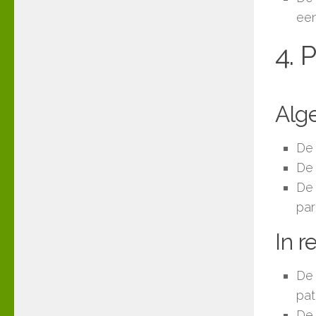
een
4.
Alg
De 
De 
De 
par
In r
De 
pat
De 