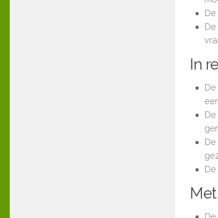
De 
De 
vra
In r
De 
een
De 
ge
De 
gez
De 
Met 
De 