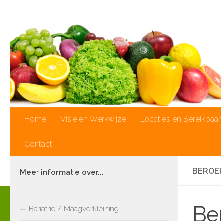
Doorgaan naar inhoud
Home
Visie en Werkwijze
Locaties en Bereikbaa
Contact
BEROE
Meer informatie over...
Be
Bariatrie / Maagverkleining