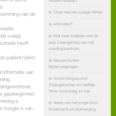
Midden-Brabant
e.
Onze nieuwe collega Nikkie
estemming van de
Anti-kater?!
elatie.
dat vraagt.
Niet meer twijfelen met de
app ZwangerHap van het
t schade heeft
voedingscentrum
e patiënt/cliënt.
Nieuwe locatie
Bijsterveldenlaan
nt informatie aan
Voorlichtingsavond
ling.
Zwangerschap en Leefstijl–
delingsmethode,
Terra–woensdag 10 mei
 is gepleegd met
emming is
Week van het jonge kind–
de hoogte is van
Kindercentrum Boemerang