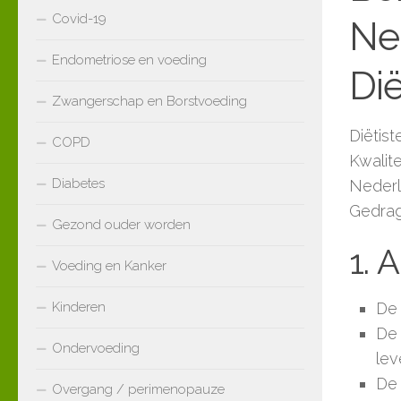
Covid-19
Ne
Endometriose en voeding
Dië
Zwangerschap en Borstvoeding
Diëtis
COPD
Kwalit
Diabetes
Nederl
Gedrag
Gezond ouder worden
1. 
Voeding en Kanker
Kinderen
De 
De 
Ondervoeding
lev
De 
Overgang / perimenopauze