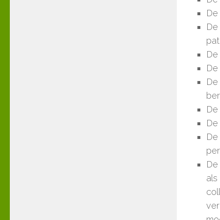
De 
De 
pat
De 
De 
De 
ber
De 
De 
De 
per
De 
als
col
ver
mog