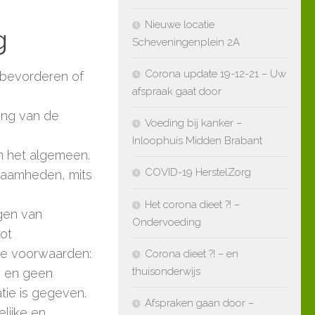
Nieuwe locatie
g
Scheveningenplein 2A
Corona update 19-12-21 – Uw
, bevorderen of
afspraak gaat door
ling van de
Voeding bij kanker –
Inloophuis Midden Brabant
in het algemeen.
COVID-19 HerstelZorg
kzaamheden, mits
Het corona dieet ?! –
gen van
Ondervoeding
ot
de voorwaarden:
Corona dieet ?! – en
thuisonderwijs
is en geen
tie is gegeven.
Afspraken gaan door –
elijke en