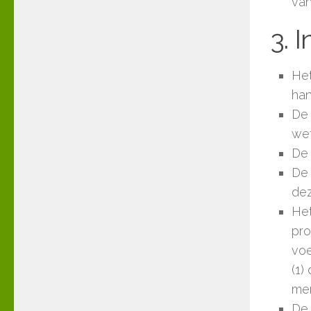
van
3. 
Het
han
De 
wet
De 
De 
dez
Het
pro
voe
(1)
men
De 