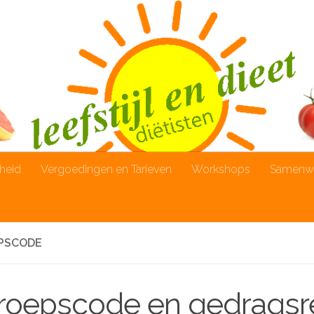
rheid
Vergoedingen en Tarieven
Workshops
Samenwe
PSCODE
roepscode en gedragsr