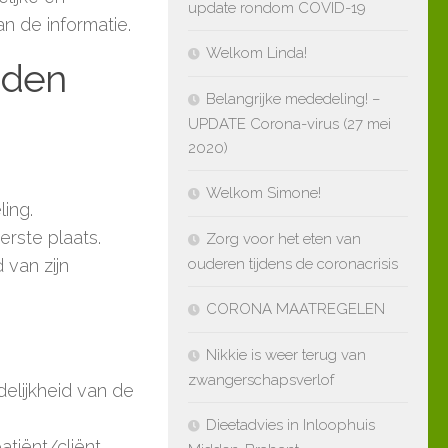
update rondom COVID-19
n de informatie.
Welkom Linda!
eden
Belangrijke mededeling! –
UPDATE Corona-virus (27 mei
2020)
Welkom Simone!
ing.
erste plaats.
Zorg voor het eten van
 van zijn
ouderen tijdens de coronacrisis
CORONA MAATREGELEN
Nikkie is weer terug van
zwangerschapsverlof
delijkheid van de
Dieetadvies in Inloophuis
tiënt/cliënt.