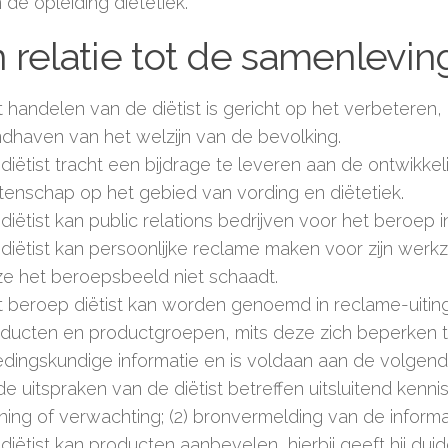
 de opleiding diëtetiek.
In relatie tot de samenlevin
 handelen van de diëtist is gericht op het verbeteren
dhaven van het welzijn van de bevolking.
diëtist tracht een bijdrage te leveren aan de ontwikke
enschap op het gebied van vording en diëtetiek.
diëtist kan public relations bedrijven voor het beroep 
diëtist kan persoonlijke reclame maken voor zijn wer
e het beroepsbeeld niet schaadt.
 beroep diëtist kan worden genoemd in reclame-uitin
ducten en productgroepen, mits deze zich beperken t
dingskundige informatie en is voldaan aan de volgen
 de uitspraken van de diëtist betreffen uitsluitend kenn
ing of verwachting; (2) bronvermelding van de informa
diëtist kan producten aanbevelen, hierbij geeft hij duid