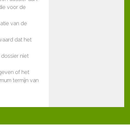
die voor de
matie van de
ewaard dat het
dossier niet
ngeven of het
imum termijn van