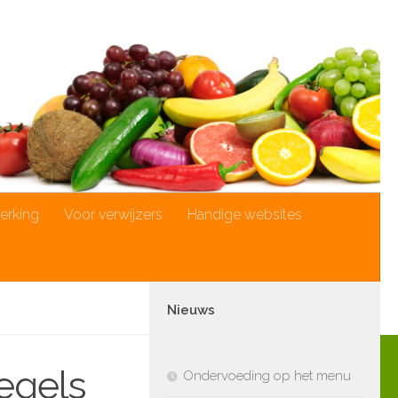
rking
Voor verwijzers
Handige websites
Nieuws
egels
Ondervoeding op het menu