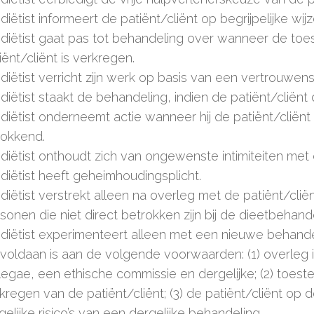
diëtist informeert de patiënt/cliënt op begrijpelijke wijz
diëtist gaat pas tot behandeling over wanneer de to
iënt/cliënt is verkregen.
diëtist verricht zijn werk op basis van een vertrouwensr
diëtist staakt de behandeling, indien de patiënt/cliënt 
diëtist onderneemt actie wanneer hij de patiënt/cliën
okkend.
diëtist onthoudt zich van ongewenste intimiteiten met d
diëtist heeft geheimhoudingsplicht.
diëtist verstrekt alleen na overleg met de patiënt/clië
sonen die niet direct betrokken zijn bij de dieetbehande
diëtist experimenteert alleen met een nieuwe behan
 voldaan is aan de volgende voorwaarden: (1) overleg
legae, een ethische commissie en dergelijke; (2) toest
kregen van de patiënt/cliënt; (3) de patiënt/cliënt op 
elijke risico’s van een dergelijke behandeling.