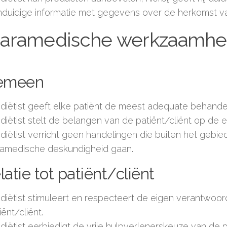
duidige informatie met gegevens over de herkomst va
 Paramedische werkzaamh
emeen
diëtist geeft elke patiënt de meest adequate behandel
diëtist stelt de belangen van de patiënt/cliënt op de e
diëtist verricht geen handelingen die buiten het gebied
amedische deskundigheid gaan.
elatie tot patiënt/cliënt
diëtist stimuleert en respecteert de eigen verantwoor
iënt/cliënt.
diëtist eerbiedigt de vrije hulpverlenerskeuze van de pa