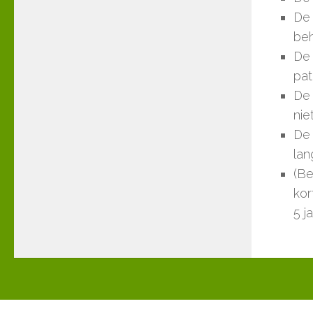
De 
beh
De 
pat
De 
nie
De 
lan
(Be
kor
5 j