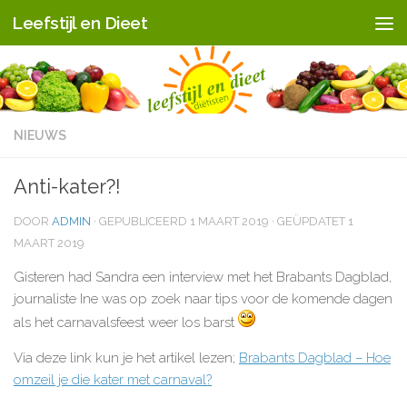
Leefstijl en Dieet
Doorgaan naar inhoud
NIEUWS
Anti-kater?!
DOOR
ADMIN
· GEPUBLICEERD
1 MAART 2019
· GEÜPDATET
1
MAART 2019
Gisteren had Sandra een interview met het Brabants Dagblad,
journaliste Ine was op zoek naar tips voor de komende dagen
als het carnavalsfeest weer los barst
Via deze link kun je het artikel lezen;
Brabants Dagblad – Hoe
omzeil je die kater met carnaval?