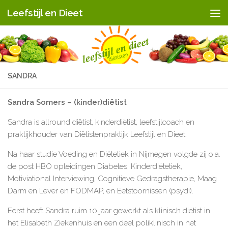
Leefstijl en Dieet
Doorgaan naar inhoud
SANDRA
Sandra Somers – (kinder)diëtist
Sandra is allround diëtist, kinderdiëtist, leefstijlcoach en
praktijkhouder van Diëtistenpraktijk Leefstijl en Dieet.
Na haar studie Voeding en Diëtetiek in Nijmegen volgde zij o.a.
de post HBO opleidingen Diabetes, Kinderdiëtetiek,
Motiviational Interviewing, Cognitieve Gedragstherapie, Maag
Darm en Lever en FODMAP, en Eetstoornissen (psydi).
Eerst heeft Sandra ruim 10 jaar gewerkt als klinisch diëtist in
het Elisabeth Ziekenhuis en een deel poliklinisch in het